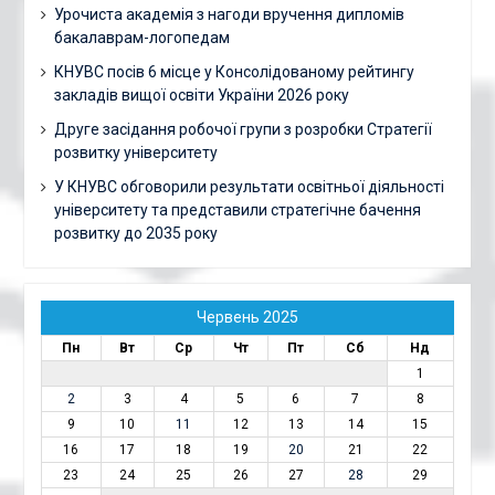
Урочиста академія з нагоди вручення дипломів
бакалаврам-логопедам
КНУВС посів 6 місце у Консолідованому рейтингу
закладів вищої освіти України 2026 року
Друге засідання робочої групи з розробки Стратегії
розвитку університету
У КНУВС обговорили результати освітньої діяльності
університету та представили стратегічне бачення
розвитку до 2035 року
Червень 2025
Пн
Вт
Ср
Чт
Пт
Сб
Нд
1
2
3
4
5
6
7
8
9
10
11
12
13
14
15
16
17
18
19
20
21
22
23
24
25
26
27
28
29