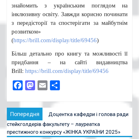
знайомить з українським поглядом на
інклюзивну освіту. Завжди корисно починати
з передісторії та спостерігати за майбутнім
розвитком»
(
https://brill.com/display/title/69456
)
Більш детально про книгу та можливості її
придбання – на сайті видавництва
Brill:
https://brill.com/display/title/69456
Facebook
Mastodon
Email
Поділитися
Навігація
Попередня
Попередня
Доцентка кафедри і голова ради
записів
публікація:
стейкголдерів факультету – лауреатка
престижного конкурсу «ЖІНКА УКРАЇНИ 2025»