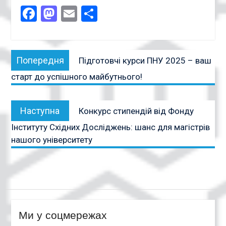
Facebook
Mastodon
Email
Поділитися
Навігація
Попередня
Попередня
Підготовчі курси ПНУ 2025 – ваш
записів
публікація:
старт до успішного майбутнього!
Наступна
Наступна
Конкурс стипендій від Фонду
публікація:
Інституту Східних Досліджень: шанс для магістрів
нашого університету
Ми у соцмережах