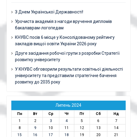
З Днем Української Державності!
Урочиста академія з нагоди вручення дипломів
бакалаврам-логопедам
КНУВС посів 6 місце у Консолідованому рейтингу
закладів вищої освіти України 2026 року
Друге засідання робочої групи з розробки Стратегії
розвитку університету
У КНУВС обговорили результати освітньої діяльності
університету та представили стратегічне бачення
розвитку до 2035 року
Липень 2024
Пн
Вт
Ср
Чт
Пт
Сб
Нд
1
2
3
4
5
6
7
8
9
10
11
12
13
14
15
16
17
18
19
20
21