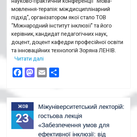
науково-практичній конференції “Мова-
мовлення-терапія: міждисциплінарний
підхід”, організатором якої стало ТОВ
“Міжнародний інститут інклюзії” та його
керівник, кандидат педагогічних наук,
доцент, доцент кафедри професійної освіти
та інноваційних технологій Зоряна ЛЕНІВ.
Читати далі
Facebook
Mastodon
Email
Поділитися
Міжуніверситетський лекторій:
ЖОВ
23
гостьова лекція
«Забезпечення умов для
ефективної інклюзії: від