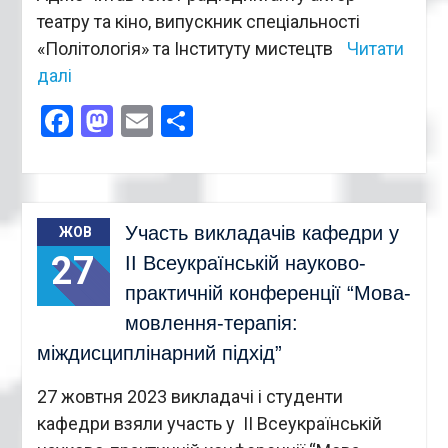
театру та кіно, випускник спеціальності
«Політологія» та Інституту мистецтв
Читати
далі
Facebook
Mastodon
Email
Поділитися
Участь викладачів кафедри у
ЖОВ
27
ІІ Всеукраїнській науково-
практичній конференції “Мова-
мовлення-терапія:
міждисциплінарний підхід”
27 жовтня 2023 викладачі і студенти
кафедри взяли участь у ІІ Всеукраїнській