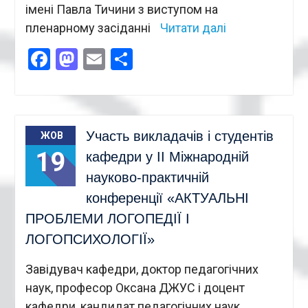
імені Павла Тичини з виступом на
пленарному засіданні
Читати далі
Facebook
Mastodon
Email
Поділитися
Участь викладачів і студентів
ЖОВ
19
кафедри у ІІ Міжнародній
науково-практичній
конференції «АКТУАЛЬНІ
ПРОБЛЕМИ ЛОГОПЕДІЇ І
ЛОГОПСИХОЛОГІЇ»
Завідувач кафедри, доктор педагогічних
наук, професор Оксана ДЖУС і доцент
кафедри, кандидат педагогічних наук,