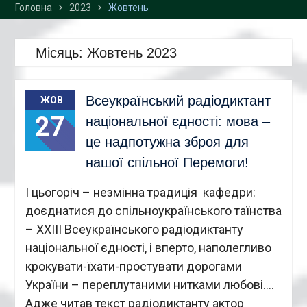
Головна
2023
Жовтень
Місяць:
Жовтень 2023
Всеукраїнський радіодиктант
ЖОВ
27
національної єдності: мова –
це надпотужна зброя для
нашої спільної Перемоги!
І цьогоріч – незмінна традиція кафедри:
доєднатися до спільноукраїнського таїнства
– ХХІІІ Всеукраїнського радіодиктанту
національної єдності, і вперто, наполегливо
крокувати-їхати-простувати дорогами
України – переплутаними нитками любові….
Адже читав текст радіодиктанту актор