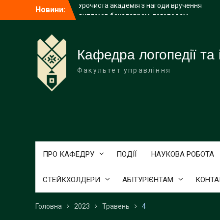
дипломів бакалаврам-логопедам
Перейти
Новини:
КНУВС посів 6 місце у Консолідованому
до
рейтингу закладів вищої освіти України
вмісту
2026 року
З Днем Української Державності!
Кафедра логопедії та і
Факультет управління
ПРО КАФЕДРУ
ПОДІЇ
НАУКОВА РОБОТА
СТЕЙКХОЛДЕРИ
АБІТУРІЄНТАМ
КОНТА
Головна
2023
Травень
4