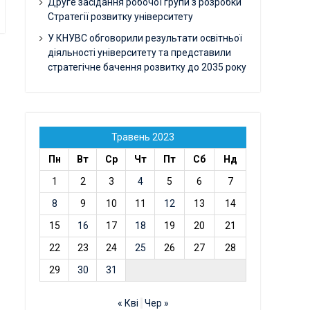
Друге засідання робочої групи з розробки
Стратегії розвитку університету
У КНУВС обговорили результати освітньої
діяльності університету та представили
стратегічне бачення розвитку до 2035 року
Травень 2023
Пн
Вт
Ср
Чт
Пт
Сб
Нд
1
2
3
4
5
6
7
8
9
10
11
12
13
14
15
16
17
18
19
20
21
22
23
24
25
26
27
28
29
30
31
« Кві
Чер »