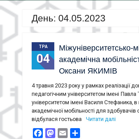
День:
04.05.2023
Міжуніверситетсько-
ТРА
04
академічна мобільніст
Оксани ЯКИМІВ
4 травня 2023 року у рамках реалізації
педагогічним університетом імені Павла
університетом імені Василя Стефаника, в 
академічної мобільності для здобувачів о
відбулася гостьова
Читати далі
Facebook
Mastodon
Email
Поділитися