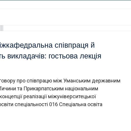
міжкафедральна співпраця й
ь викладачів: гостьова лекція
 договору про співпрацю між Уманським державним
 Тичини та Прикарпатським національним
концепції реалізації міжуніверситецької
світи спеціальності 016 Спеціальна освіта